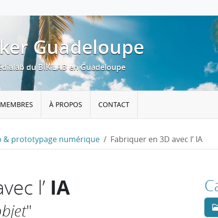
ker Guadeloupe
 médialab du BIK’LAB en Guadeloupe
 MEMBRES
À PROPOS
CONTACT
b & prototypage numérique
Fabriquer en 3D avec l’ IA
IA
vec l’
C
bjet
"