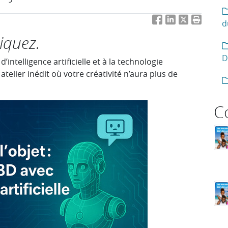
Facebook
LinkedIn
Twitter
Imprimer 
d
iquez.
D
ntelligence artificielle et à la technologie
elier inédit où votre créativité n’aura plus de
C