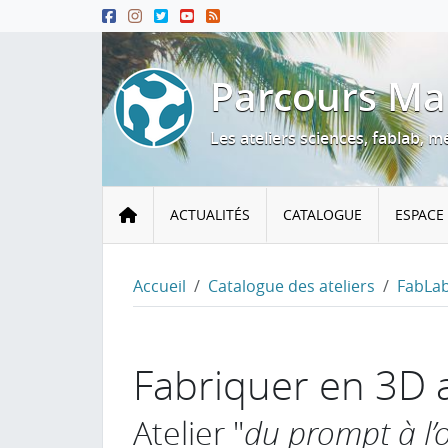
Menu principal
Contenu principal
Pied de page
Parcours Ma
Les ateliers sciences, fablab,
Accueil
ACTUALITÉS
CATALOGUE
ESPACE
Accueil
Catalogue des ateliers
FabLa
Fabriquer en 3D a
Atelier "
du prompt à l’o