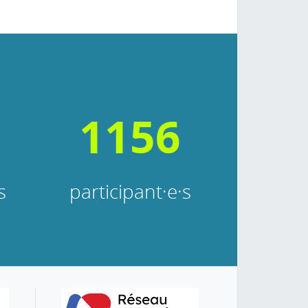
1156
s
participant·e·s