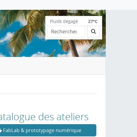
Plutôt dégagé
27°C
Rechercher
atalogue des ateliers
FabLab & prototypage numérique