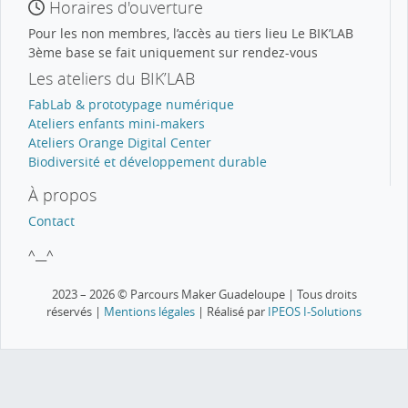
Horaires d'ouverture
Pour les non membres, l’accès au tiers lieu Le BIK’LAB
3ème base se fait uniquement sur rendez-vous
Les ateliers du BIK’LAB
FabLab & prototypage numérique
Ateliers enfants mini-makers
Ateliers Orange Digital Center
Biodiversité et développement durable
À propos
Contact
^__^
2023 – 2026 © Parcours Maker Guadeloupe | Tous droits
réservés |
Mentions légales
| Réalisé par
IPEOS I-Solutions
Afficher vigilance météo