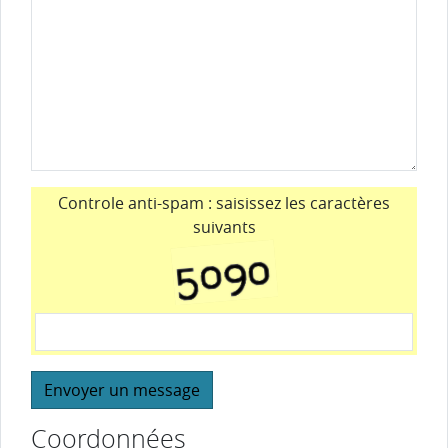
Veuillez laisser ce champ vide :
Controle anti-spam : saisissez les caractères
suivants
Coordonnées
Veuillez laisser ce champ vide :